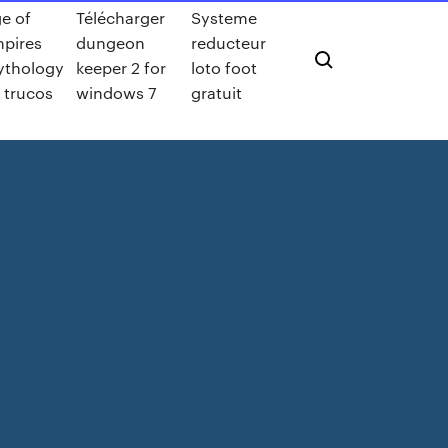
e of
Télécharger
Systeme
pires
dungeon
reducteur
thology
keeper 2 for
loto foot
 trucos
windows 7
gratuit