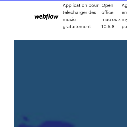
Application pour
Open
Ag
telecharger des
office
em
music
mac os x
my
gratuitement
10.5.8
pc