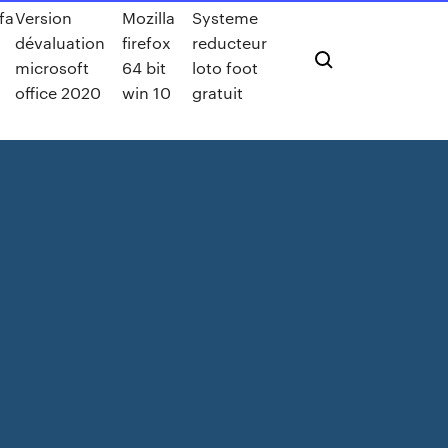
fa
Version
Mozilla
Systeme
dévaluation
firefox
reducteur
microsoft
64 bit
loto foot
office 2020
win 10
gratuit